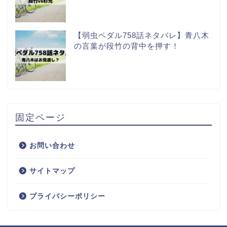
【弱虫ペダル758話ネタバレ】青八木
の言葉が段竹の背中を押す！
固定ページ
お問い合わせ
サイトマップ
プライバシーポリシー