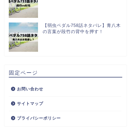
【弱虫ペダル758話ネタバレ】青八木
の言葉が段竹の背中を押す！
固定ページ
お問い合わせ
サイトマップ
プライバシーポリシー