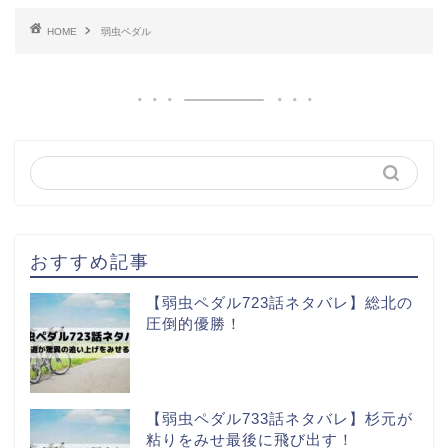
HOME
弱虫ペダル
おすすめ記事
【弱虫ペダル723話ネタバレ】総北の
圧倒的優勝！
【弱虫ペダル733話ネタバレ】杉元が
粘りをみせ最後に飛び出す！