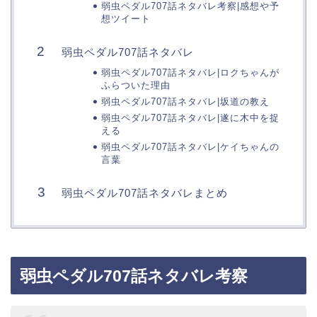
弱虫ペダル707話ネタバレ考察|感想や予
想ツイート
弱虫ペダル707話ネタバレ
弱虫ペダル707話ネタバレ|ロクちゃんが
ふらついた理由
弱虫ペダル707話ネタバレ|坂道の教え
弱虫ペダル707話ネタバレ|遂に木中を捉
える
弱虫ペダル707話ネタバレ|ケイちゃんの
言葉
弱虫ペダル707話ネタバレまとめ
弱虫ペダル707話ネタバレ考察