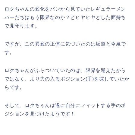
ロクちゃんの変化をバンから見ていたレギュラーメン
バーたちはもう限界なのか？とヒヤヒヤとした面持ち
で見守ります。
ですが、この異変の正体に気づいたのは坂道と今泉で
す。
ロクちゃんがふらついていたのは、限界を迎えたから
ではなく、より力の入るポジション(手)を探していたか
らです。
そして、ロクちゃんは遂に自分にフィットする手のポ
ジションを見つけたようです！