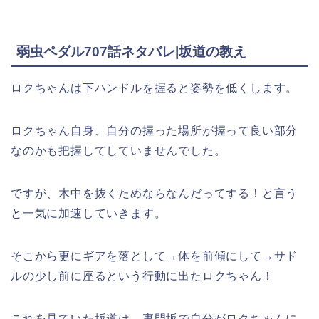
弱虫ペダル707話ネタバレ|坂道の教え
ロクちゃんは下ハンドルを握ると姿勢を低くします。
ロクちゃん自身、自分の握った場所が握って良い部分
なのかも把握してしていませんでした。
ですが、木中を抜くためならなんだってする！と言う
と一気に加速していきます。
そこから更にギアを落として→体を前傾にして→サド
ルの少し前に座るという行動に出たロクちゃん！
これを見ていた坂道は、裏門坂で自分がロクちゃんに