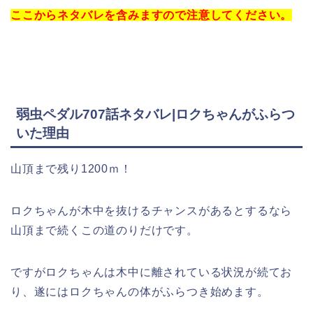
ここからネタバレを含みますので注意してください。
弱虫ペダル707話ネタバレ|ロクちゃんがふらつ
いた理由
山頂まで残り1200ｍ！
ロクちゃんが木中を抜けるチャンスがあるとするなら
山頂まで続くこの道のりだけです。
ですがロクちゃんは木中に離されている状況が続てお
り、遂にはロクちゃんの体がふらつき始めます。