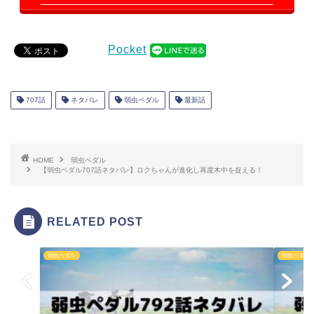
Pocket
707話
ネタバレ
弱虫ペダル
最新話
HOME
弱虫ペダル
【弱虫ペダル707話ネタバレ】ロクちゃんが進化し再度木中を捉える！
RELATED POST
弱虫ペダル
弱虫ペダル