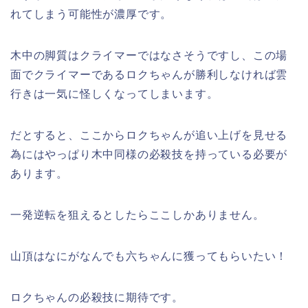
れてしまう可能性が濃厚です。
木中の脚質はクライマーではなさそうですし、この場
面でクライマーであるロクちゃんが勝利しなければ雲
行きは一気に怪しくなってしまいます。
だとすると、ここからロクちゃんが追い上げを見せる
為にはやっぱり木中同様の必殺技を持っている必要が
あります。
一発逆転を狙えるとしたらここしかありません。
山頂はなにがなんでも六ちゃんに獲ってもらいたい！
ロクちゃんの必殺技に期待です。