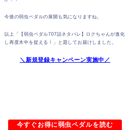
今後の弱虫ペダルの展開も気になりますね。
以上「【弱虫ペダル707話ネタバレ】ロクちゃんが進化
し再度木中を捉える！」と題してお届けしました。
＼新規登録キャンペーン実施中／
今すぐお得に弱虫ペダルを読む