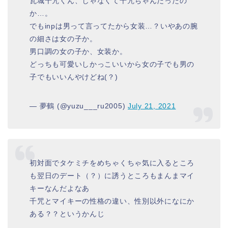
瓦城千咒くん、じゃなくて千咒ちゃんだったの
か…。
でもinpは男って言ってたから女装…？いやあの腕
の細さは女の子か。
男口調の女の子か、女装か。
どっちも可愛いしかっこいいから女の子でも男の
子でもいいんやけどね(？)
— 夢鶴 (@yuzu___ru2005)
July 21, 2021
初対面でタケミチをめちゃくちゃ気に入るところ
も翌日のデート（？）に誘うところもまんまマイ
キーなんだよなあ
千咒とマイキーの性格の違い、性別以外になにか
ある？？というかんじ