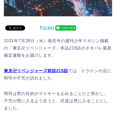
Pocket
2021年7月28日（水）発売号の週刊少年マガジン掲載
の「東京卍リベンジャーズ」本誌216話のネタバレ最新
確定速報をお届けします。
東京卍リベンジャーズ前話215話
では、ドラケンの店に
明司や千咒が訪れました。
明司は梵の目的がマイキーを止めることだと明かし、
千咒が梵に入るよう言うと、武道は梵に入ることにし
ました。