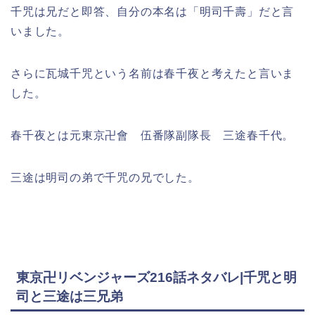
千咒は兄だと即答、自分の本名は「明司千壽」だと言
いました。
さらに瓦城千咒という名前は春千夜と考えたと言いま
した。
春千夜とは元東京卍會 伍番隊副隊長 三途春千代。
三途は明司の弟で千咒の兄でした。
東京卍リベンジャーズ216話ネタバレ|千咒と明
司と三途は三兄弟