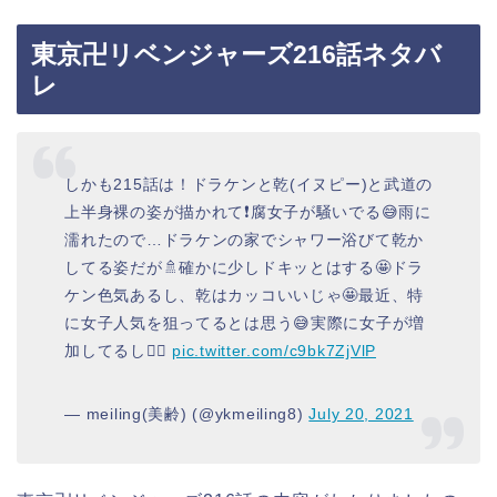
東京卍リベンジャーズ216話ネタバ
レ
しかも215話は！ドラケンと乾(イヌピー)と武道の
上半身裸の姿が描かれて❗️腐女子が騒いでる😅雨に
濡れたので…ドラケンの家でシャワー浴びて乾か
してる姿だが🚿確かに少しドキッとはする🤩ドラ
ケン色気あるし、乾はカッコいいじゃ🤩最近、特
に女子人気を狙ってるとは思う😅実際に女子が増
加してるし❤️‍🔥
pic.twitter.com/c9bk7ZjVlP
— meiling(美齢) (@ykmeiling8)
July 20, 2021