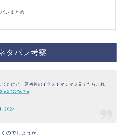
タバレまとめ
話ネタバレ考察
してたけど、原初神のイラストマジマジ見てたらこれ
om/2tgXDGZwPm
4, 2024
いくのでしょうか。