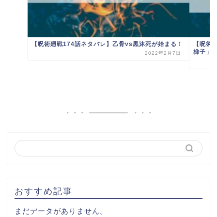
【呪術廻戦174話ネタバレ】乙骨vs黒沐死が始まる！
【呪術
梯子」
2022年2月7日
おすすめ記事
まだデータがありません。