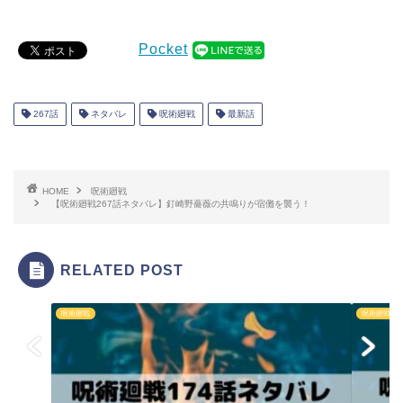
Pocket
267話
ネタバレ
呪術廻戦
最新話
HOME
呪術廻戦
【呪術廻戦267話ネタバレ】釘崎野薔薇の共鳴りが宿儺を襲う！
RELATED POST
呪術廻戦
呪術廻戦