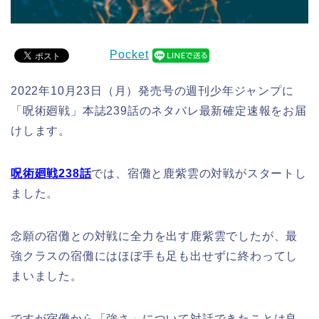
Pocket
2022年10月23日（月）発売号の週刊少年ジャンプに
「呪術廻戦」本誌239話のネタバレ最新確定速報をお届
けします。
呪術廻戦238話
では、宿儺と鹿紫雲の対戦がスタートし
ました。
念願の宿儺との対戦に全力を出す鹿紫雲でしたが、最
強クラスの宿儺にはほぼ手も足も出せずに終わってし
まいました。
ですが宿儺から「強さ」について対話できたことは良