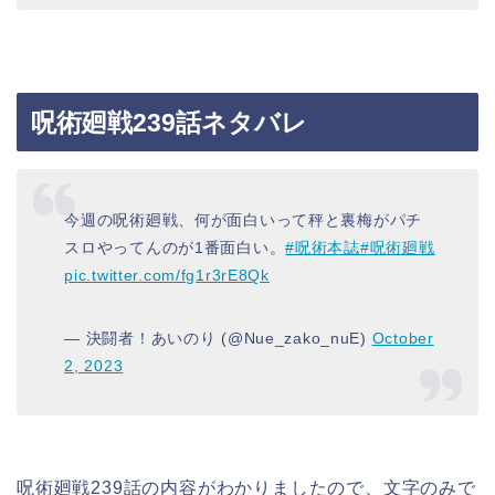
呪術廻戦239話ネタバレ
今週の呪術廻戦、何が面白いって秤と裏梅がパチ
スロやってんのが1番面白い。
#呪術本誌
#呪術廻戦
pic.twitter.com/fg1r3rE8Qk
— 決闘者！あいのり (@Nue_zako_nuE)
October
2, 2023
呪術廻戦239話の内容がわかりましたので、文字のみで