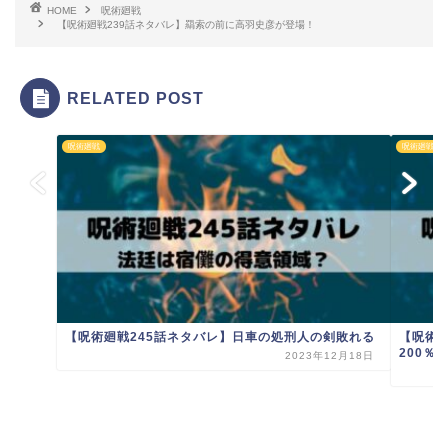
HOME
呪術廻戦
【呪術廻戦239話ネタバレ】羂索の前に高羽史彦が登場！
RELATED POST
呪術廻戦
呪術廻戦
【呪術廻戦245話ネタバレ】日車の処刑人の剣敗れる
【呪術
200％
2023年12月18日