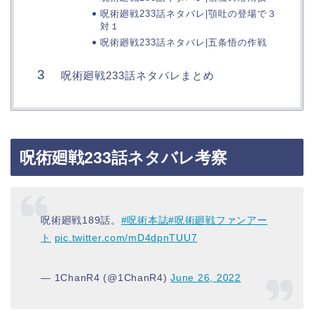
呪術廻戦233話ネタバレ|顎吐の登場で３
対１
呪術廻戦233話ネタバレ|五条悟の作戦
呪術廻戦233話ネタバレまとめ
呪術廻戦233話ネタバレ考察
呪術廻戦189話。
#呪術本誌
#呪術廻戦ファンアー
ト
pic.twitter.com/mD4dpnTUU7
— 1ChanR4 (@1ChanR4)
June 26, 2022