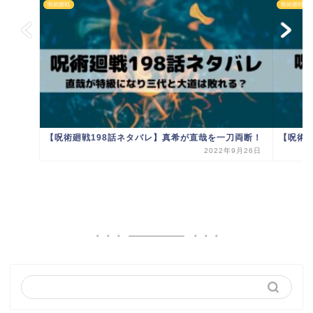
呪術廻戦
呪術廻戦
【呪術廻戦198話ネタバレ】真希が直哉を一刀両断！
【呪術
2022年9月26日