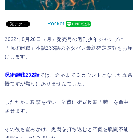
Pocket
2022年8月28日（月）発売号の週刊少年ジャンプに
「呪術廻戦」本誌233話のネタバレ最新確定速報をお届
けします。
呪術廻戦232話
では、適応まで３カウントとなった五条
悟ですが焦りはありませんでした。
したたかに攻撃を行い、宿儺に術式反転「赫」を命中
させます。
その後も畳みかけ、黒閃を打ち込むと宿儺を戦闘不能
状態へ追い込みまいた。