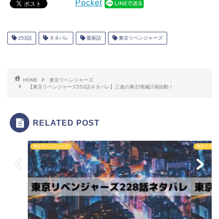
Pocket
253話
ネタバレ
最新話
東京リベンジャーズ
HOME
東京リベンジャーズ
【東京リベンジャーズ253話ネタバレ】三途の東卍壊滅計画始動！
RELATED POST
東京リベンジャーズ
東京リベン