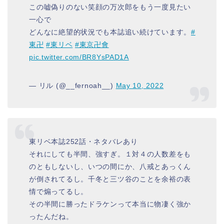
この嘘偽りのない笑顔の万次郎をもう一度見たい
一心で
どんなに絶望的状況でも本誌追い続けています。
#
東卍
#東リベ
#東京卍會
pic.twitter.com/BR8YsPAD1A
— リル (@__fernoah__)
May 10, 2022
東リベ本誌252話・ネタバレあり
それにしても半間、強すぎ。１対４の人数差をも
のともしないし、いつの間にか、八戒とあっくん
が倒されてるし。千冬と三ツ谷のことを余裕の表
情で煽ってるし。
その半間に勝ったドラケンって本当に物凄く強か
ったんだね。