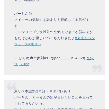
パーちん😢
マイキーの気持ちを誰よりも理解してる気がす
る…
ミジンコでゴリラ以外の空気でできてる脳みそか
もだけど心が優しいパーちん好きだよ
#東京リベン
ジャーズ
#東リベ
— ぽんぬ🎃🌸参列×9 (@pon_____nu4869)
May
10, 2022
東リベ本誌252ネ話・ネタバレあり
パーちん、とーまんの皆が言いたいことを言って
くれてありがとう。