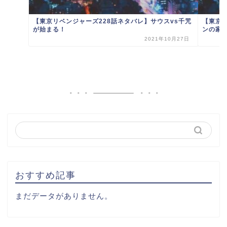
【東京リベンジャーズ228話ネタバレ】サウスvs千咒
【東京
が始まる！
ンの家で
2021年10月27日
おすすめ記事
まだデータがありません。