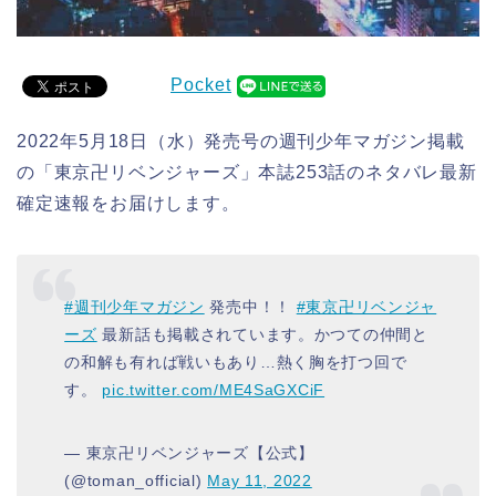
Pocket
2022年5月18日（水）発売号の週刊少年マガジン掲載
の「東京卍リベンジャーズ」本誌253話のネタバレ最新
確定速報をお届けします。
#週刊少年マガジン
発売中！！
#東京卍リベンジャ
ーズ
最新話も掲載されています。かつての仲間と
の和解も有れば戦いもあり…熱く胸を打つ回で
す。
pic.twitter.com/ME4SaGXCiF
— 東京卍リベンジャーズ【公式】
(@toman_official)
May 11, 2022