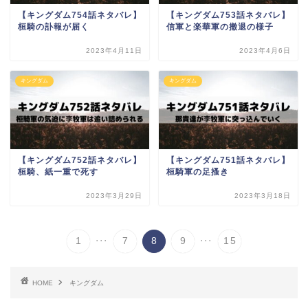
【キングダム754話ネタバレ】
【キングダム753話ネタバレ】
桓騎の訃報が届く
信軍と楽華軍の撤退の様子
2023年4月11日
2023年4月6日
キングダム
キングダム
【キングダム752話ネタバレ】
【キングダム751話ネタバレ】
桓騎、紙一重で死す
桓騎軍の足搔き
2023年3月29日
2023年3月18日
...
...
1
7
8
9
15
HOME
キングダム