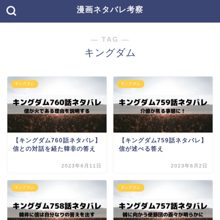
漫画ネタバレ考察
― TAG ―
キングダム
キングダム
キングダム
【キングダム760話ネタバレ】
【キングダム759話ネタバレ】
信との対話を経た韓非の答え
信が述べる答え
2023年6月11日
2023年6月2日
キングダム
キングダム