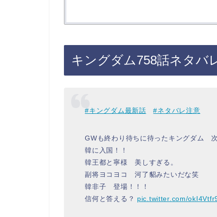
キングダム758話ネタバ
#キングダム最新話
#ネタバレ注意
GWも終わり待ちに待ったキングダム 次
韓に入国！！
韓王都と寧様 美しすぎる。
副将ヨコヨコ 河了貂みたいだな笑
韓非子 登場！！！
信何と答える？
pic.twitter.com/okI4Vtfr