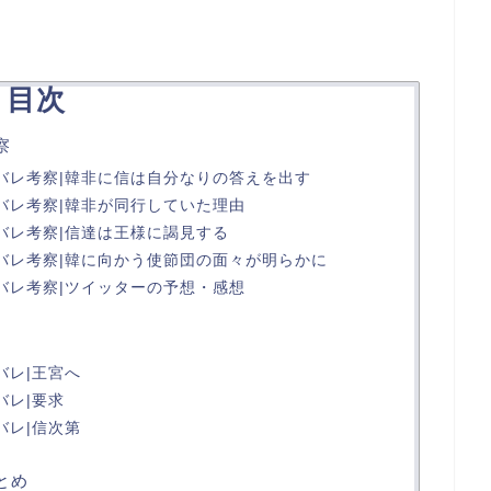
目次
察
タバレ考察|韓非に信は自分なりの答えを出す
タバレ考察|韓非が同行していた理由
バレ考察|信達は王様に謁見する
タバレ考察|韓に向かう使節団の面々が明らかに
タバレ考察|ツイッターの予想・感想
バレ|王宮へ
バレ|要求
バレ|信次第
とめ