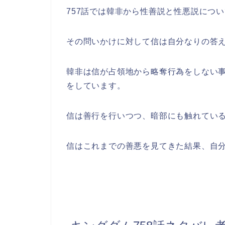
757話では韓非から性善説と性悪説につ
その問いかけに対して信は自分なりの答
韓非は信が占領地から略奪行為をしない
をしています。
信は善行を行いつつ、暗部にも触れてい
信はこれまでの善悪を見てきた結果、自