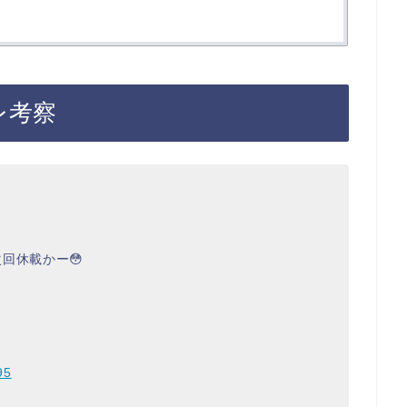
レ考察
回休載かー😳
95