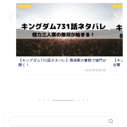
キングダム
キングダム
【キングダム731話ネタバレ】飛信隊の奮戦で城門が
【キン
開く！
出撃
2022年9月1日