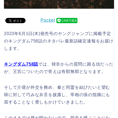
Pocket
2023年6月1日(木)発売号のヤングジャンプに掲載予定
のキングダム758話のネタバレ最新話確定速報をお届け
します。
キングダム758
話
では、韓非からの質問に困る信だった
が、王宮についたので答えは有耶無耶となります。
そして介億が外交を務め、秦と同盟を結びたいと望む
韓に対して巧みな弁舌を披露し、宰相の張の指摘にも
屈することなく脅しもかけていきました。
このままでは埒が明かないので、韓非を呼ぶことにな