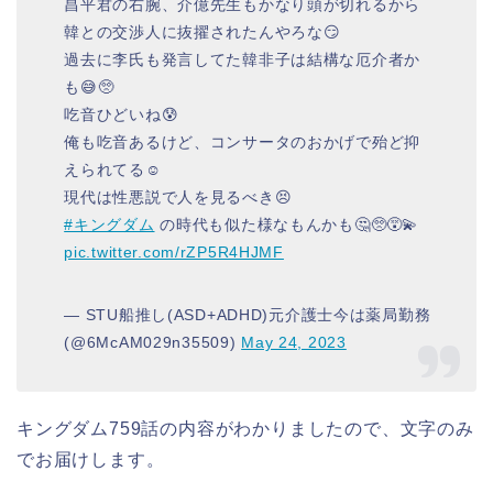
昌平君の右腕、介億先生もかなり頭が切れるから
韓との交渉人に抜擢されたんやろな😏
過去に李氏も発言してた韓非子は結構な厄介者か
も😅🥺
吃音ひどいね😰
俺も吃音あるけど、コンサータのおかげで殆ど抑
えられてる☺️
現代は性悪説で人を見るべき😣
#キングダム
の時代も似た様なもんかも🤔🥺😵‍💫
pic.twitter.com/rZP5R4HJMF
— STU船推し(ASD+ADHD)元介護士今は薬局勤務
(@6McAM029n35509)
May 24, 2023
キングダム759話の内容がわかりましたので、文字のみ
でお届けします。