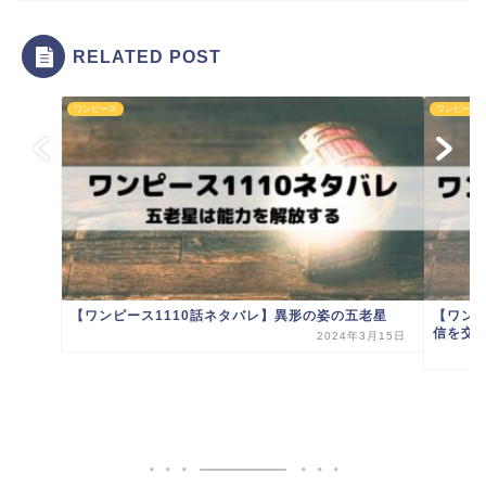
RELATED POST
ワンピース
ワンピース
【ワンピース1110話ネタバレ】異形の姿の五老星
【ワン
信を交
2024年3月15日