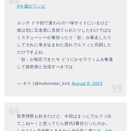
#今週のワンピ
ルッチ ドヤ顔で麦わらの一味サイドにいるけど
彼は別に五老星に見捨てられたりしたわけではな
くステューシーが裏切ったり「欲」が暴走したり
してそれに巻き込まれた流れでルフィと共闘した
だけですよね
「欲」が制圧できた今 どうにかセラフィムを奪還
して政府側と合流すべきでは
— キリ (@mahotukai_kiri)
August 8, 2023
世界情勢も好きだけど、今回はまっじでルフィ出
てこね〜！と思ってたら歴代2番目だったのか。
しかも1ヶ月休載もあるから余計長く感じた。
#今