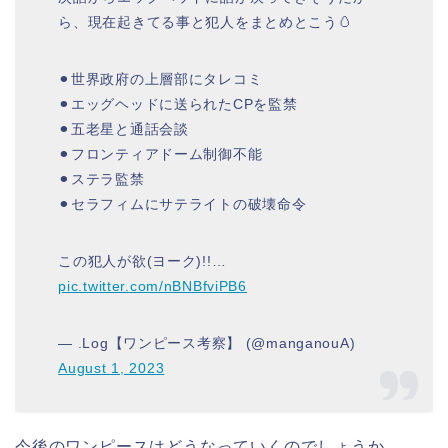
ら、現在起きてる事と犯人をまとめとこう🥚
⚫︎世界政府の上層部にタレコミ
⚫︎エッグヘッドに送られたCPを監禁
⚫︎五老星と通話会談
⚫︎フロンティアドーム制御不能
⚫︎ステラ監禁
⚫︎セラフィムにサテライトの破壊命令
この犯人が欲(ヨーク)!!…
pic.twitter.com/nBNBfviPB6
— .Log【ワンピース考察】 (@manganouA)
August 1, 2023
今後のワンピースはどうなっていくのでしょうか。