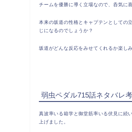
チームを優勝に導く立場なので、呑気に
本来の坂道の性格とキャプテンとしての
じになるのでしょうか？
坂道がどんな反応をみせてくれるか楽し
弱虫ペダル715話ネタバレ
真波率いる箱学と御堂筋率いる伏見に続
上げました。