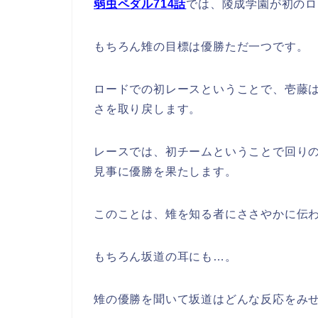
弱虫ペダル714話
では、陵成学園が初のロ
もちろん雉の目標は優勝ただ一つです。
ロードでの初レースということで、壱藤
さを取り戻します。
レースでは、初チームということで回り
見事に優勝を果たします。
このことは、雉を知る者にささやかに伝
もちろん坂道の耳にも…。
雉の優勝を聞いて坂道はどんな反応をみ