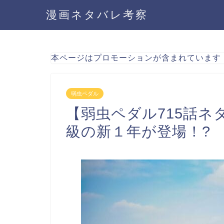
漫画ネタバレ考察
本ページはプロモーションが含まれています
弱虫ペダル
【弱虫ペダル715話
級の新１年が登場！?