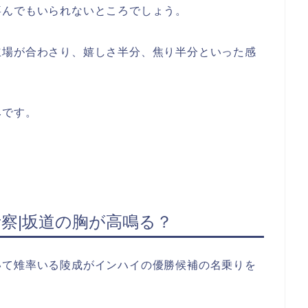
喜んでもいられないところでしょう。
立場が合わさり、嬉しさ半分、焦り半分といった感
みです。
考察|坂道の胸が高鳴る？
いて雉率いる陵成がインハイの優勝候補の名乗りを