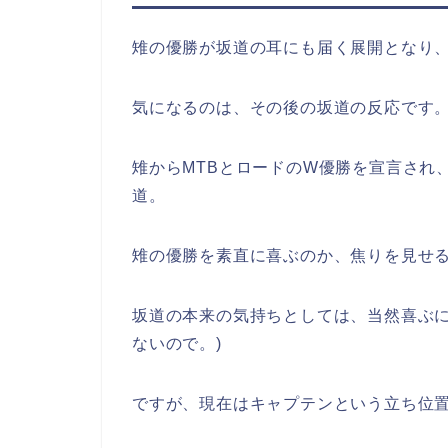
雉の優勝が坂道の耳にも届く展開となり
気になるのは、その後の坂道の反応です
雉からMTBとロードのW優勝を宣言され
道。
雉の優勝を素直に喜ぶのか、焦りを見せ
坂道の本来の気持ちとしては、当然喜ぶに
ないので。)
ですが、現在はキャプテンという立ち位