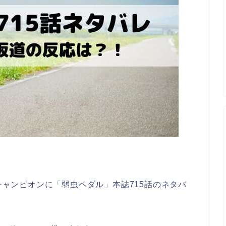
年チャンピオンに「弱虫ペダル」本誌715話のネタバ