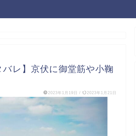
ネタバレ】京伏に御堂筋や小鞠
2023年1月19日
/
2023年1月21日