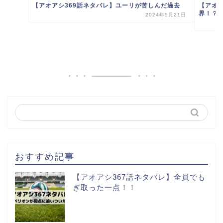
【アオアシ369話ネタバレ】ユーリが苦しんだ過去
【アオ
界！？
2024年5月21日
おすすめ記事
【アオアシ367話ネタバレ】全員でも
ぎ取った一点！！