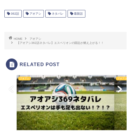
362話
アオアシ
ネタバレ
最新話
HOME
アオアシ
【アオアシ362話ネタバレ】エスペリオンの闘志が燃え上がる！！
RELATED POST
アオアシ
アオアシ