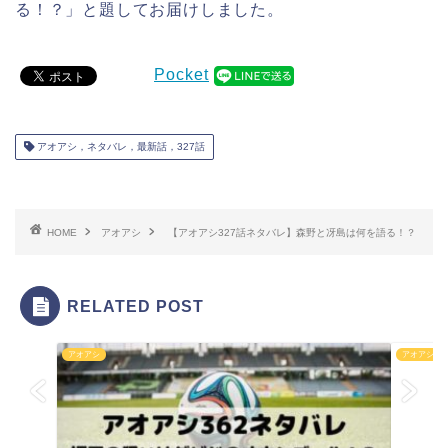
る！？」と題してお届けしました。
Pocket
アオアシ，ネタバレ，最新話，327話
HOME
アオアシ
【アオアシ327話ネタバレ】森野と冴島は何を語る！？
RELATED POST
アオアシ
アオアシ