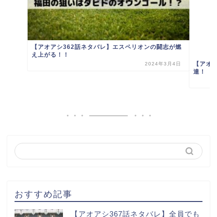
【アオアシ362話ネタバレ】エスペリオンの闘志が燃
え上がる！！
【アオ
2024年3月4日
達！
おすすめ記事
【アオアシ367話ネタバレ】全員でも