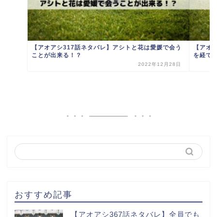
【アオアシ317話ネタバレ】アシトと花は愛媛で会う
【アオ
ことが出来る！？
を経て
2022年12月28日
おすすめ記事
【アオアシ367話ネタバレ】全員でも