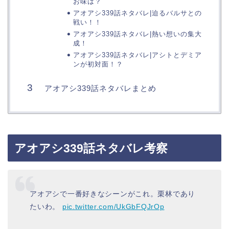
お味は？
アオアシ339話ネタバレ|迫るバルサとの
戦い！！
アオアシ339話ネタバレ|熱い想いの集大
成！
アオアシ339話ネタバレ|アシトとデミア
ンが初対面！？
アオアシ339話ネタバレまとめ
アオアシ339話ネタバレ考察
アオアシで一番好きなシーンがこれ。栗林であり
たいわ。
pic.twitter.com/UkGbFQJrOp