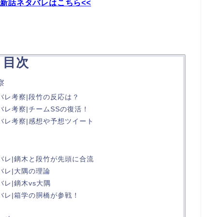
最新話ネタバレはこちら<<
目次
察
バレ考察|段竹の反応は？
バレ考察|チームSSの復活！
バレ考察|感想や予想ツイート
バレ|鏑木と段竹が先頭に合流
バレ|大隅の理論
バレ|鏑木vs大隅
バレ|箱学の胴橋が参戦！