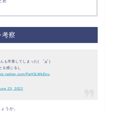
とめ
レ考察
も卒業してしまった( ﾟдﾟ)
とを感じるし
pic.twitter.com/PaH3LWkEnu
une 23, 2022
しょうか。