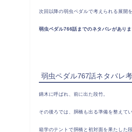
次回以降の弱虫ペダルで考えられる展開
弱虫ペダル766
話までのネタバレがありま
弱虫ペダル767話ネタバレ
鏑木に呼ばれ、前に出た段竹。
その後ろでは、胴橋も出る準備を整えて
箱学のテントで胴橋と初対面を果たした