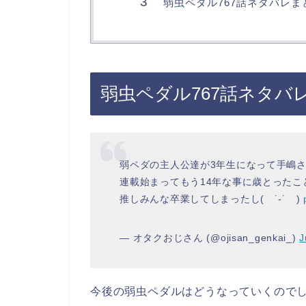
弱虫ペダル767話ネタバレま
弱虫ペダル767話ネタバ
弱ペダの主人公達が3年生になって手嶋さん
連載始まってもう14年な事に歳とったこ
推しみんな卒業してしまったし( ˙-˙ )
— オタクおじさん (@ojisan_genkai_)
J
今後の弱虫ペダルはどうなっていくので