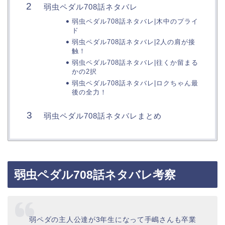
弱虫ペダル708話ネタバレ
弱虫ペダル708話ネタバレ|木中のプライ
ド
弱虫ペダル708話ネタバレ|2人の肩が接
触！
弱虫ペダル708話ネタバレ|往くか留まる
かの2択
弱虫ペダル708話ネタバレ|ロクちゃん最
後の全力！
弱虫ペダル708話ネタバレまとめ
弱虫ペダル708話ネタバレ考察
弱ペダの主人公達が3年生になって手嶋さんも卒業