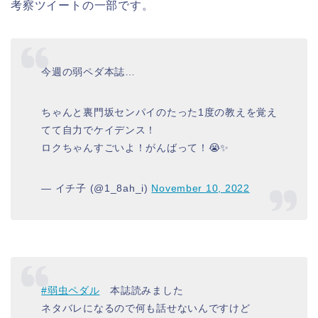
考察ツイートの一部です。
今週の弱ペダ本誌…
ちゃんと裏門坂センパイのたった1度の教えを覚え
てて自力でケイデンス！
ロクちゃんすごいよ！がんばって！😭✨
— イチ子 (@1_8ah_i)
November 10, 2022
#弱虫ペダル
本誌読みました
ネタバレになるので何も話せないんですけど