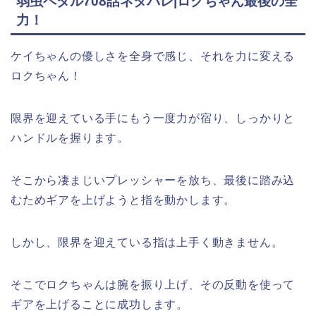
弱虫ペダル708話ネタバレ|ロクちゃん最後の全
力！
ケイちゃんの優しさを全身で感じ、それを力に変える
ロクちゃん！
限界を迎えている手にもう一度力が宿り、しっかりと
ハンドルを握ります。
そこから凄まじいプレッシャーを放ち、最後に踏み込
むためギアを上げようと指を動かします。
しかし、限界を迎えている指は上手く動きません。
そこでロクちゃんは腕を振り上げ、その反動を使って
ギアを上げることに成功します。