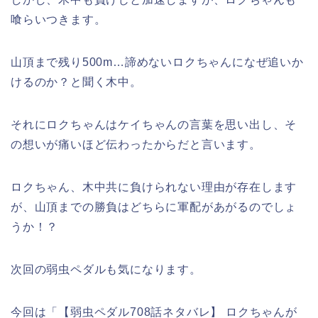
喰らいつきます。
山頂まで残り500m…諦めないロクちゃんになぜ追いか
けるのか？と聞く木中。
それにロクちゃんはケイちゃんの言葉を思い出し、そ
の想いが痛いほど伝わったからだと言います。
ロクちゃん、木中共に負けられない理由が存在します
が、山頂までの勝負はどちらに軍配があがるのでしょ
うか！？
次回の弱虫ペダルも気になります。
今回は「【弱虫ペダル708話ネタバレ】 ロクちゃんが