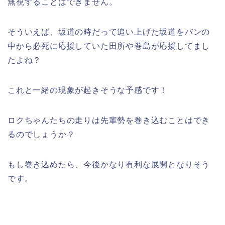
無視することはできません。
そういえば、坂道の時だって追い上げた坂道をバンの
中から必死に応援していた田所や巻島が応援してまし
たよね？
これと一緒の現象が起きそうな予感です！
ロクちゃんたちの走りは先輩勢を巻き込むことはでき
るのでしょうか？
もし巻き込めたら、今後かなり有利な展開となりそう
です。