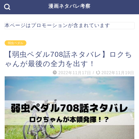
漫画ネタバレ考察
本ページはプロモーションが含まれています
弱虫ペダル
【弱虫ペダル708話ネタバレ】ロクち
ゃんが最後の全力を出す！
2022年11月17日
/
2022年11月19日