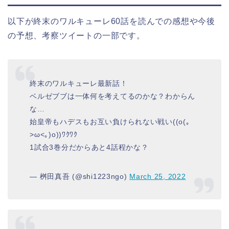
以下が終末のワルキューレ60話を読んでの感想や今後
の予想、考察ツイートの一部です。
終末のワルキューレ最新話！
ベルゼブブは一体何を考えてるのかな？わからん
な…
始皇帝もハデスもお互い負けられない戦い((o(｡
>ω<｡)o))ﾜｸﾜｸ
1試合3巻分だからあと4話程かな？
— 桝田真吾 (@shi1223ngo)
March 25, 2022