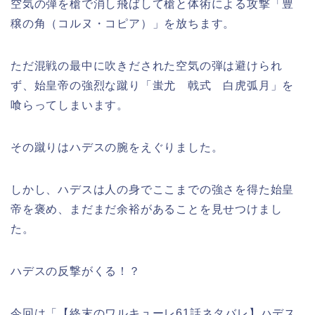
空気の弾を槍で消し飛ばして槍と体術による攻撃「豊
穣の角（コルヌ・コピア）」を放ちます。
ただ混戦の最中に吹きだされた空気の弾は避けられ
ず、始皇帝の強烈な蹴り「蚩尤 戟式 白虎弧月」を
喰らってしまいます。
その蹴りはハデスの腕をえぐりました。
しかし、ハデスは人の身でここまでの強さを得た始皇
帝を褒め、まだまだ余裕があることを見せつけまし
た。
ハデスの反撃がくる！？
今回は「【終末のワルキューレ61話ネタバレ】ハデス