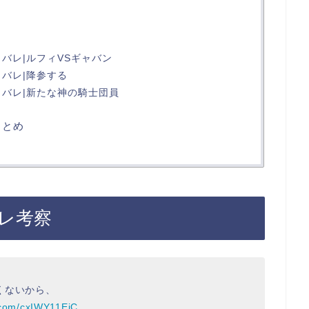
タバレ|ルフィVSギャバン
タバレ|降参する
タバレ|新たな神の騎士団員
まとめ
バレ考察
くないから、
r.com/cxIWY11EiC