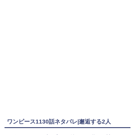
ワンピース1130話ネタバレ|邂逅する2人