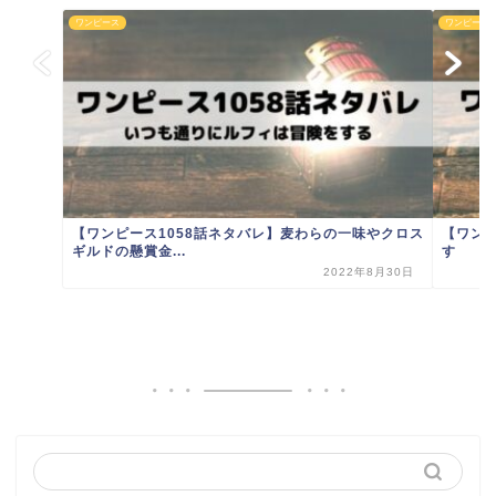
ワンピース
ワンピース
【ワンピース1058話ネタバレ】麦わらの一味やクロス
【ワン
ギルドの懸賞金...
す
2022年8月30日