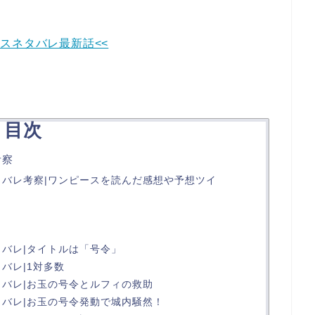
ースネタバレ最新話<<
目次
考察
ネタバレ考察|ワンピースを読んだ感想や予想ツイ
タバレ|タイトルは「号令」
タバレ|1対多数
タバレ|お玉の号令とルフィの救助
タバレ|お玉の号令発動で城内騒然！