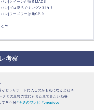
タバレ|クイーンが語るMADS
タバレ|ゾロ復活でキングと戦う！
タバレ|フーズフーは元CP-9
まとめ
バレ考察
？
がどうサポートに入るのかも気になるよね☺️
レークとの最悪の世代もまた見てみたいね😁
てそう😂
#今週のワンピ
#onepiece