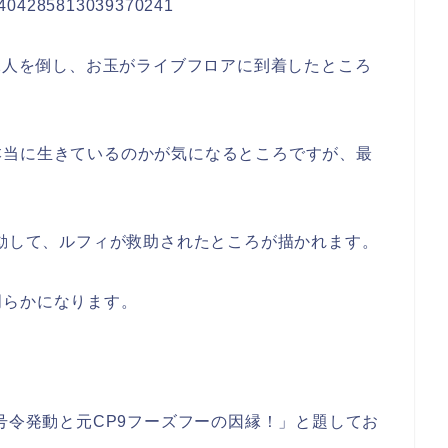
us/1404285813039370241
胞2人を倒し、お玉がライブフロアに到着したところ
本当に生きているのかが気になるところですが、最
発動して、ルフィが救助されたところが描かれます。
明らかになります。
】号令発動と元CP9フーズフーの因縁！」と題してお