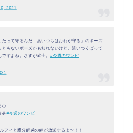
10, 2021
くたって守るんだ あいつらはおれが守る」のポーズ
っともないポーズかも知れないけど、這いつくばって
んですよね。さすが武士。
#今週のワンピ
021
🍊
分身
#今週のワンピ
しルフィと親分師弟の絆が放送するよ〜！！