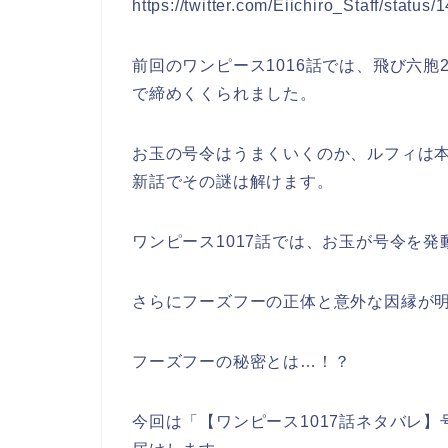
https://twitter.com/Eiichiro_Staff/stat
前回のワンピース1016話では、飛び六
で締めくくられました。
お玉の号令はうまくいくのか、ルフィは
新話でその謎は解けます。
ワンピース1017話では、お玉が号令を
さらにフーズフーの正体と意外な因縁が
フーズフーの秘密とは…！？
今回は「【ワンピース1017話ネタバレ