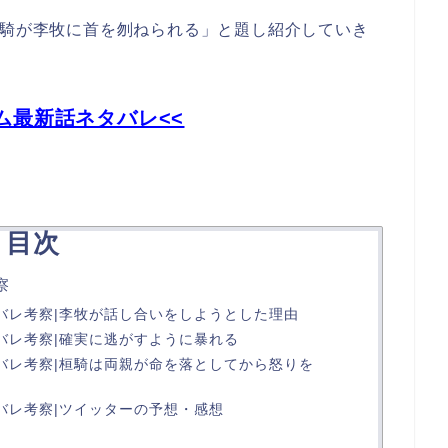
桓騎が李牧に首を刎ねられる」と題し紹介していき
ム最新話ネタバレ<<
目次
察
タバレ考察|李牧が話し合いをしようとした理由
タバレ考察|確実に逃がすように暴れる
タバレ考察|桓騎は両親が命を落としてから怒りを
タバレ考察|ツイッターの予想・感想