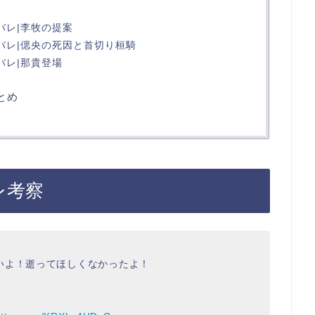
バレ|李牧の提案
バレ|偲央の死因と首切り桓騎
バレ|那貴登場
とめ
レ考察
いよ！逝ってほしくなかったよ！