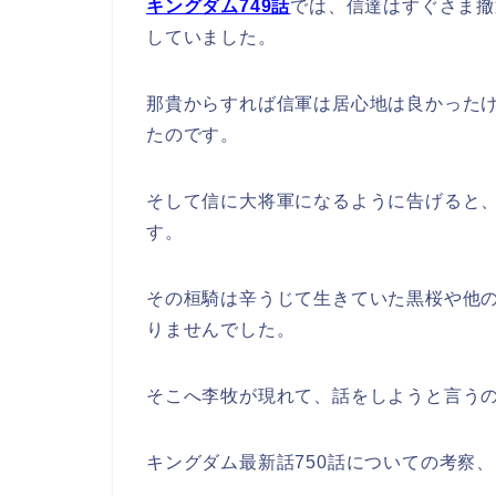
キングダム749
話
では、信達はすぐさま撤
していました。
那貴からすれば信軍は居心地は良かった
たのです。
そして信に大将軍になるように告げると
す。
その桓騎は辛うじて生きていた黒桜や他
りませんでした。
そこへ李牧が現れて、話をしようと言う
キングダム最新話750話についての考察