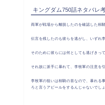
キングダム750話ネタバレ
両軍が戦場から離脱したのを確認した桓
伝言を残したのも彼らを逃がし、いずれ
そのために彼らには何としても逃げきっ
それ故に派手に暴れて、李牧軍の注意を
李牧軍の狙いは桓騎の首なので、暴れる
ろと言うアピールをするんじゃないでし