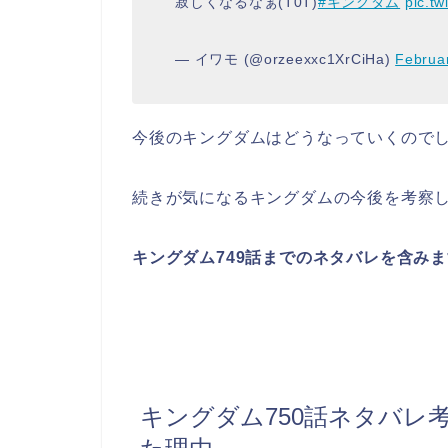
寂しくなるなぁ(T0T)
#キングダム
pic.t
— イワモ (@orzeexxc1XrCiHa)
Februa
今後のキングダムはどうなっていくので
続きが気になるキングダムの今後を考察
キングダム749
話までのネタバレを含みま
キングダム750話ネタバレ