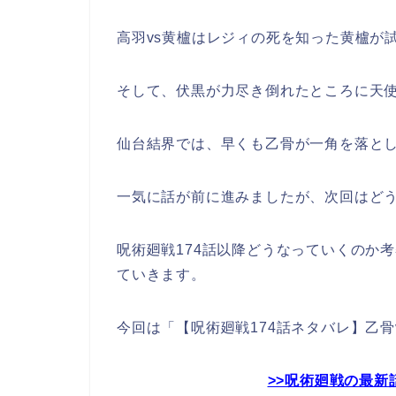
高羽vs黄櫨はレジィの死を知った黄櫨が
そして、伏黒が力尽き倒れたところに天
仙台結界では、早くも乙骨が一角を落と
一気に話が前に進みましたが、次回はど
呪術廻戦174話以降どうなっていくのか
ていきます。
今回は「【呪術廻戦174話ネタバレ】乙
>>呪術廻戦の最新