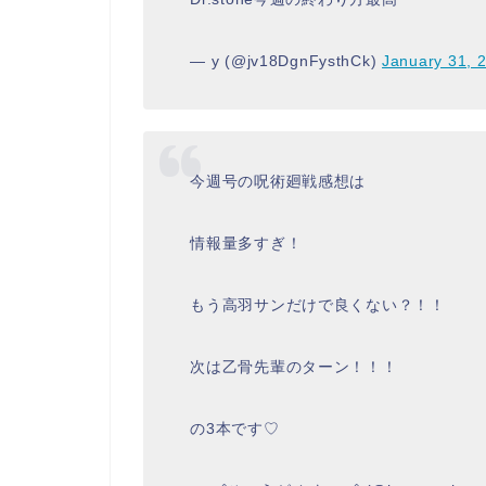
— y (@jv18DgnFysthCk)
January 31, 
今週号の呪術廻戦感想は
情報量多すぎ！
もう高羽サンだけで良くない？！！
次は乙骨先輩のターン！！！
の3本です♡