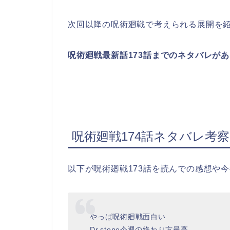
次回以降の呪術廻戦で考えられる展開を
呪術廻戦最新話173話までのネタバレが
呪術廻戦174話ネタバレ考
以下が呪術廻戦173話を読んでの感想や
やっぱ呪術廻戦面白い
Dr.stone今週の終わり方最高