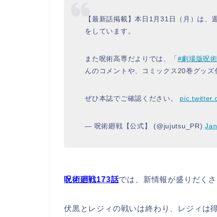
【最新話掲載】本日1月31日（月）は、
をしています。
また呪術高専だよりでは、「
#劇場版呪術
んのコメントや、コミックス20巻グッズ
ぜひ本誌でご確認ください。
pic.twitte
— 呪術廻戦【公式】 (@jujutsu_PR)
Jan
呪術廻戦173話
では、新情報が盛りだくさ
伏黒とレジィの戦いは終わり、レジィは