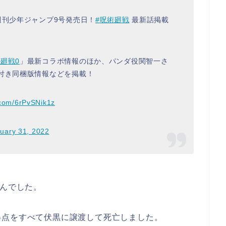
週刊少年ジャンプ9号発売日！
#呪術廻戦
最新話掲載
廻戦0
」最新コラボ情報のほか、パンダ役関智一さ
付き同梱版情報などを掲載！
r.com/6rPvSNik1z
uary 31, 2022
んでした。
得点をすべて伏黒に譲渡して死亡しました。