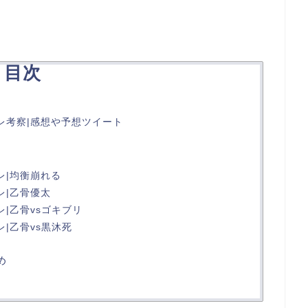
目次
レ考察|感想や予想ツイート
レ|均衡崩れる
レ|乙骨優太
レ|乙骨vsゴキブリ
レ|乙骨vs黒沐死
め