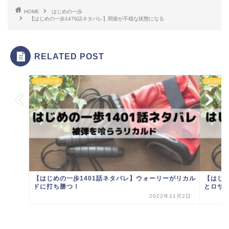
HOME
はじめの一歩
【はじめの一歩1476話ネタバレ】間柴が不穏な状態になる
RELATED POST
はじめの一歩
はじめの一
【はじめの一歩1401話ネタバレ】ウォーリーがリカル
【はじ
ドに打ち勝つ！
とロザ
2022年11月2日