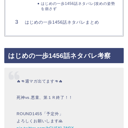
はじめの一歩1456話ネタバレ|攻めの姿勢
を崩さず
はじめの一歩1456話ネタバレまとめ
はじめの一歩1456話ネタバレ考察
🔥👊週マガ出てます👊🔥
死神vs.悪童、第１Ｒ終了！！
ROUND1455「予定外」
よろしくお願いします🙏
pic.twitter.com/bCU5KL2N0X