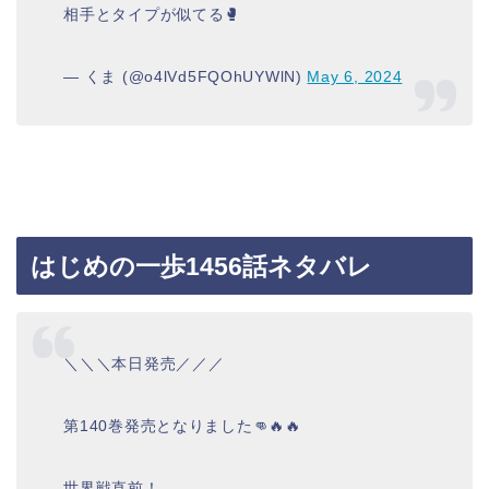
相手とタイプが似てる🥊
— くま (@o4lVd5FQOhUYWlN)
May 6, 2024
はじめの一歩1456話ネタバレ
＼＼＼本日発売／／／
第140巻発売となりました👊🔥🔥
世界戦直前！