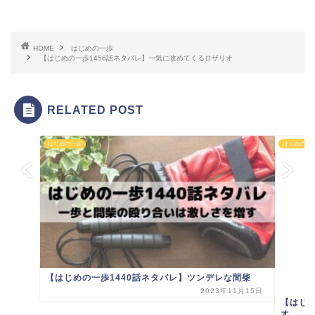
HOME
はじめの一歩
【はじめの一歩1456話ネタバレ】一気に攻めてくるロザリオ
RELATED POST
はじめの一歩
はじめの一
【はじめの一歩1440話ネタバレ】ツンデレな間柴
2023年11月15日
【はじ
オ