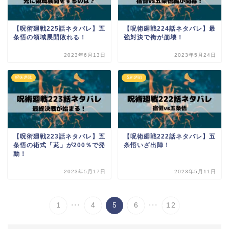
【呪術廻戦225話ネタバレ】五
【呪術廻戦224話ネタバレ】最
条悟の領域展開敗れる！
強対決で街が崩壊！
2023年6月13日
2023年5月24日
呪術廻戦
呪術廻戦
【呪術廻戦223話ネタバレ】五
【呪術廻戦222話ネタバレ】五
条悟の術式「茈」が200％で発
条悟いざ出陣！
動！
2023年5月17日
2023年5月11日
...
...
1
4
5
6
12