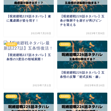
【呪術廻戦229話ネタバレ】遂
【呪術廻戦228話ネタバレ】五
に魔虚羅が姿を現す！
条が御厨子を崩すが再びピン
チを迎える
2023年7月20日
2023年7月9日
呪術廻戦
呪術廻戦
【呪術廻戦227話ネタバレ】五
条悟の3度目の領域展開！
【呪術廻戦226話ネタバレ】五
条悟の反撃「術式反転・赫」
2023年7月1日
2023年6月16日
呪術廻戦
呪術廻戦