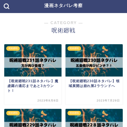
漫画ネタバレ考察
― CATEGORY ―
呪術廻戦
呪術廻戦
呪術廻戦
【呪術廻戦231話ネタバレ】魔
【呪術廻戦230話ネタバレ】領
虚羅の適応まであと3カウン
域展開は崩れ第2ラウンドへ
ト！
2023年8月8日
2023年7月29日
呪術廻戦
呪術廻戦