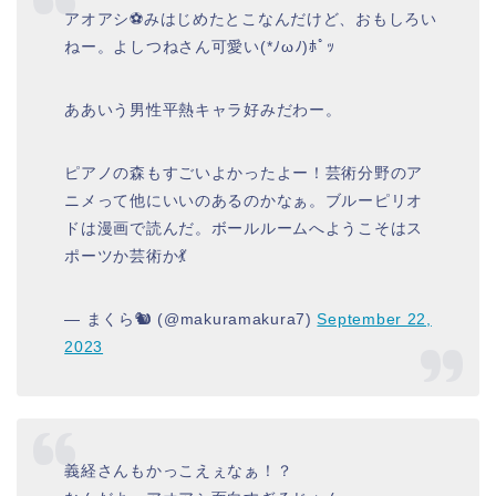
アオアシ⚽みはじめたとこなんだけど、おもしろい
ねー。よしつねさん可愛い(*ﾉωﾉ)ﾎﾟｯ
ああいう男性平熱キャラ好みだわー。
ピアノの森もすごいよかったよー！芸術分野のア
ニメって他にいいのあるのかなぁ。ブルーピリオ
ドは漫画で読んだ。ボールルームへようこそはス
ポーツか芸術か💃
— まくら🐿 (@makuramakura7)
September 22,
2023
義経さんもかっこえぇなぁ！？