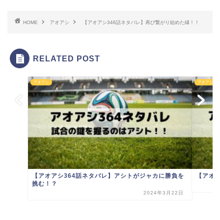
HOME
アオアシ
【アオアシ346話ネタバレ】再び繋がり始めた縁！！
RELATED POST
アオアシ
アオアシ
【アオアシ364話ネタバレ】アシトがジャカに勝負を
【アオ
挑む！？
2024年3月22日