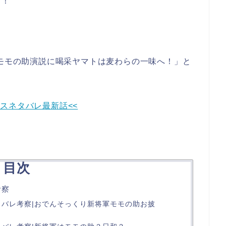
言！
】モモの助演説に喝采ヤマトは麦わらの一味へ！」と
ースネタバレ最新話<<
目次
考察
ネタバレ考察|おでんそっくり新将軍モモの助お披