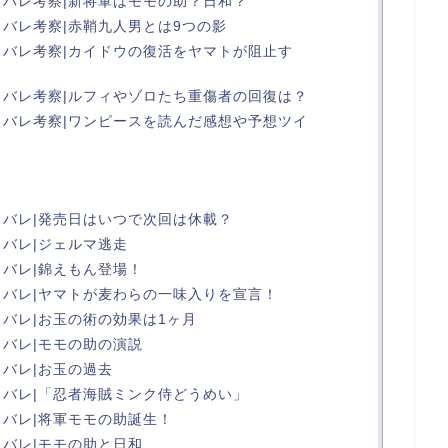
タバレ考察|新将軍はモモの助？日和？
タバレ考察|赤鞘九人男とは9つの影
ネタバレ考察|カイドウの復活をヤマトが阻止す
ネタバレ考察|ルフィやゾロたち重傷者の回復は？
ネタバレ考察|ワンピースを読んだ感想や予想ツイ
タバレ|発売日はいつで次回は休載？
タバレ|ジェルマ逃走
タバレ|錦えもん登場！
タバレ|ヤマトが麦わらの一味入りを宣言！
タバレ|お玉の術の効果は1ヶ月
タバレ|モモの助の演説
タバレ|お玉の過去
タバレ|「忍者海賊ミンク侍どうめい」
タバレ|将軍モモの助誕生！
タバレ|モモの助と日和