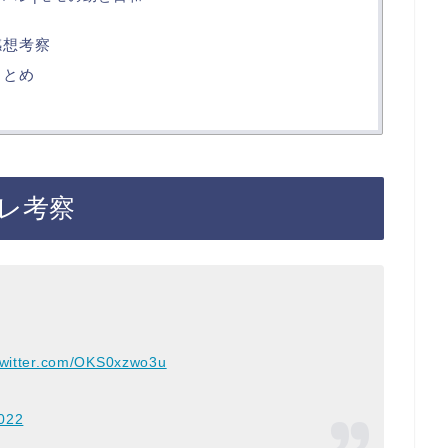
感想考察
まとめ
バレ考察
twitter.com/OKS0xzwo3u
022