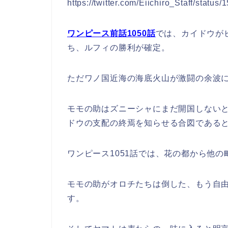
https://twitter.com/Eiichiro_Staff/stat
ワンピース前話1050話
では、カイドウが
ち、ルフィの勝利が確定。
ただワノ国近海の海底火山が激闘の余波
モモの助はズニーシャにまだ開国しない
ドウの支配の終焉を知らせる合図である
ワンピース1051話では、花の都から他
モモの助がオロチたちは倒した、もう自
す。