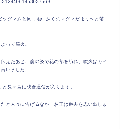
us/1531244061453037569
ビッグマムと同じ地中深くのマグマだまりへと落
によって噴火。
と伝えたあと、龍の姿で花の都を訪れ、噴火はカイ
と言いました。
の町と鬼ヶ島に映像通信が入ります。
由だと人々に告げるなか、お玉は過去を思い出しま