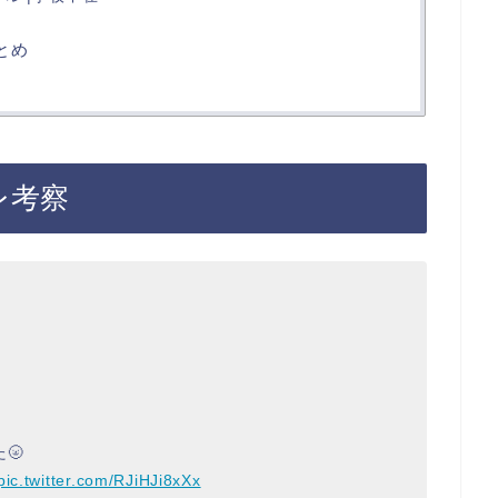
とめ
レ考察
🌝
pic.twitter.com/RJiHJi8xXx