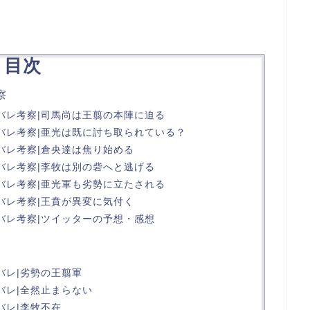
目次
察
タバレ考察|司馬尚は王翦の本陣に迫る
タバレ考察|亜光は既に討ち取られている？
バレ考察|倉央達は焦り始める
タバレ考察|李牧は別の砦へと逃げる
タバレ考察|亜光軍も劣勢に立たされる
バレ考察|王賁が異変に気付く
タバレ考察|ツイッターの予想・感想
バレ|劣勢の王翦軍
バレ|全然止まらない
バレ|李牧不在