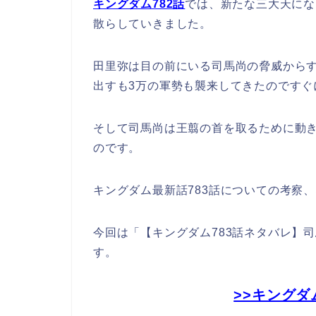
キングダム782
話
では、新たな三大天にな
散らしていきました。
田里弥は目の前にいる司馬尚の脅威から
出すも3万の軍勢も襲来してきたのですぐ
そして司馬尚は王翦の首を取るために動
のです。
キングダム最新話783話についての考察
今回は「【キングダム783話ネタバレ】
す。
>>キングダ