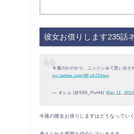
彼女お借りします235話
今週のかのかり、ニンジンみて思い出され
pic.twitter.com/BFc67ZkIwy
— オシュ (@SSS_Punkk)
May 11, 202
今後の彼女お借りしますはどうなってい
考えられる展開を紹介していきます。