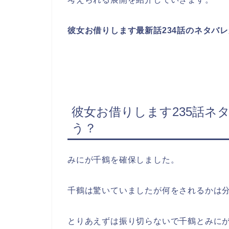
彼女お借りします最新話234話のネタバ
彼女お借りします235話ネ
う？
みにが千鶴を確保しました。
千鶴は驚いていましたが何をされるかは
とりあえずは振り切らないで千鶴とみに