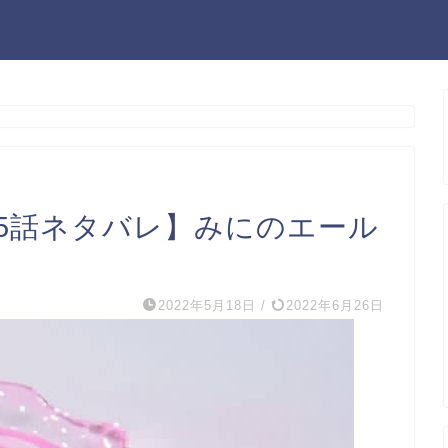
35話ネタバレ】みにのエール
2022年5月18日
/
2022年6月26日