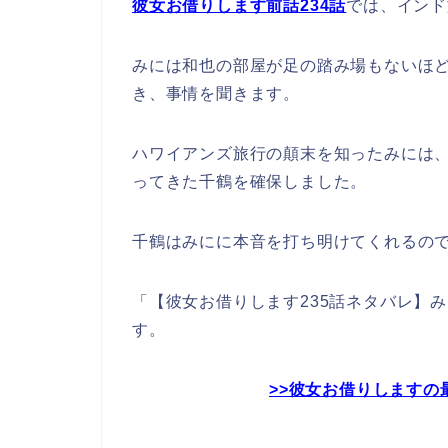
彼女お借りします前話234話
では、インド
みには和也の部屋が足の踏み場もないほ
き、事情を聞きます。
ハワイアンズ旅行の顛末を知ったみには
ってきた千鶴を確保しました。
千鶴はみにに本音を打ち明けてくれるの
「【彼女お借りします235話ネタバレ】
す。
>>彼女お借りしますの