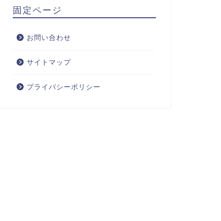
固定ページ
お問い合わせ
サイトマップ
プライバシーポリシー