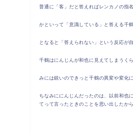
普通に「客」だと答えればレンカノの指
かといって「意識している」と答える千
となると「答えられない」という反応が
千鶴はにんじんが和也に見えてしまうく
みには鋭いのできっと千鶴の異変や変化
ちなみににんじんだったのは、以前和也
てって言ったときのことを思い出したか