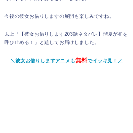
今後の彼女お借りしますの展開も楽しみですね。
以上「【彼女お借りします203話ネタバレ】瑠夏が和を
呼び止める！」と題してお届けしました。
無料
＼彼女お借りしますアニメも
でイッキ見！／