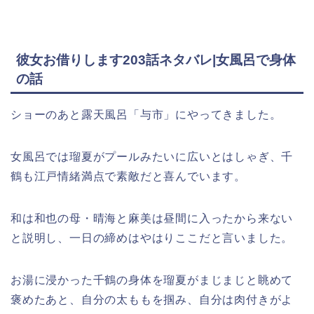
彼女お借りします203話ネタバレ|女風呂で身体
の話
ショーのあと露天風呂「与市」にやってきました。
女風呂では瑠夏がプールみたいに広いとはしゃぎ、千
鶴も江戸情緒満点で素敵だと喜んでいます。
和は和也の母・晴海と麻美は昼間に入ったから来ない
と説明し、一日の締めはやはりここだと言いました。
お湯に浸かった千鶴の身体を瑠夏がまじまじと眺めて
褒めたあと、自分の太ももを掴み、自分は肉付きがよ