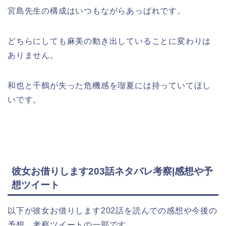
宮島先生の構成はいつもながらあっぱれです。
どちらにしても麻美の動き出していることに変わりは
ありません。
和也と千鶴が失った危機感を瑠夏には持っていてほし
いです。
彼女お借りします203話ネタバレ考察|感想や予
想ツイート
以下が彼女お借りします202話を読んでの感想や今後の
予想、考察ツイートの一部です。