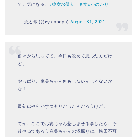
て。気になる。
#彼女お借りします
#かのかり
— 茶太郎 (@cyatapapa)
August 31, 2021
前々から思ってて、今日も改めて思ったんだけ
ど。
やっぱり、麻美ちゃん何もしないんじゃないか
な？
最初はやらかすつもりだったんだろうけど。
てか、ここでお婆ちゃん悲しませる事したら、今
後やるであろう麻美ちゃんの深掘りに、挽回不可