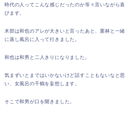
時代の人ってこんな感じだったのか等々言いながら喜
びます。
木部は和也のアレが大きいと言ったあと、栗林と一緒
に蒸し風呂に入って行きました。
和也は和男と二人きりになりました。
気まずいとまではいかないけど話すこともないなと思
い、女風呂の千鶴を妄想します。
そこで和男が口を開きました。