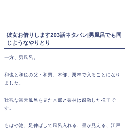
彼女お借りします203話ネタバレ|男風呂でも同
じようなやりとり
一方、男風呂。
和也と和也の父・和男、木部、栗林で入ることになり
ました。
壮観な露天風呂を見た木部と栗林は感激した様子で
す。
もはや池、足伸ばして風呂入れる、星が見える、江戸