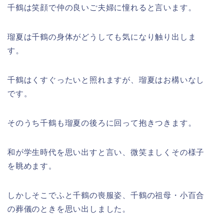
千鶴は笑顔で仲の良いご夫婦に憧れると言います。
瑠夏は千鶴の身体がどうしても気になり触り出しま
す。
千鶴はくすぐったいと照れますが、瑠夏はお構いなし
です。
そのうち千鶴も瑠夏の後ろに回って抱きつきます。
和が学生時代を思い出すと言い、微笑ましくその様子
を眺めます。
しかしそこでふと千鶴の喪服姿、千鶴の祖母・小百合
の葬儀のときを思い出しました。