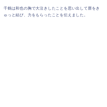
千鶴は和也の胸で大泣きしたことを思い出して唇をき
ゅっと結び、力をもらったことを伝えました。