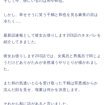
そして今、傍にいるのは和や和也。
しかし、幸せそうに笑う千鶴と和也を見る麻美の目は
冷たく…。
最新話速報として彼女お借りします203話のネタバレを
紹介してきました。
彼女お借りします203話では、女風呂と男風呂で同じよ
うだけどありがたみが全然違うやりとりが描かれまし
た。
また和の気遣いと心を受け取った千鶴は罪悪感からか
沈んだ顔を見せ、瑠夏は何かを決意します。
それから和に話があると言いました。