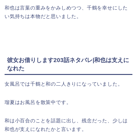
和也は言葉の重みをかみしめつつ、千鶴を幸せにした
い気持ちは本物だと思いました。
彼女お借りします203話ネタバレ|和也は支えに
なれた
女風呂では千鶴と和の二人きりになっていました。
瑠夏はお風呂を散策中です。
和は小百合のことを話題に出し、残念だった、少しは
和也が支えになれたかと言います。