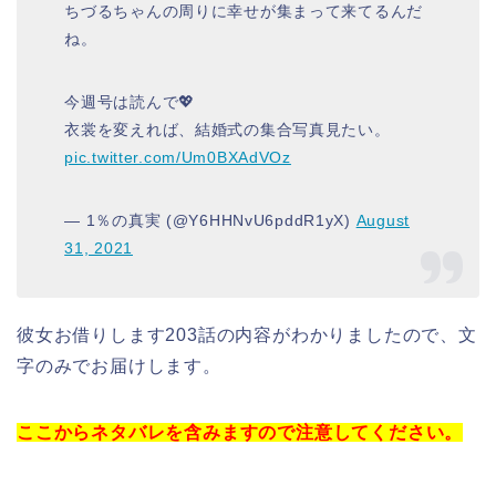
ちづるちゃんの周りに幸せが集まって来てるんだ
ね。
今週号は読んで💖
衣裳を変えれば、結婚式の集合写真見たい。
pic.twitter.com/Um0BXAdVOz
— 1％の真実 (@Y6HHNvU6pddR1yX)
August
31, 2021
彼女お借りします203話の内容がわかりましたので、文
字のみでお届けします。
ここからネタバレを含みますので注意してください。