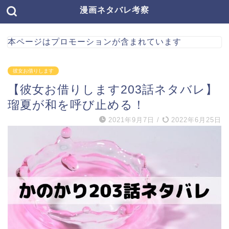
漫画ネタバレ考察
本ページはプロモーションが含まれています
彼女お借りします
【彼女お借りします203話ネタバレ】
瑠夏が和を呼び止める！
2021年9月7日
/
2022年6月25日