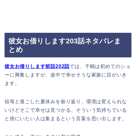
彼女お借りします203話ネタバレま
とめ
彼女お借りします前話202話
では、千鶴は初めてのショ
ーに興奮しますが、途中で幸せそうな家族に目がいき
ます。
祖母と過ごした夏休みを振り返り、環境は変えられな
いけどそこで幸せは見つかる、そういう気持ちでいる
と傍にいたい人は集まるという言葉を思い出します。