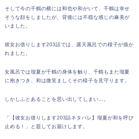
そして今の千鶴の横には和也や和がいて、千鶴は幸せ
そうな顔をしましたが、背後には不穏な感じの麻美が
いました。
彼女お借りします203話では、露天風呂での様子が描か
れました。
女風呂では瑠夏が千鶴の身体を触り、千鶴もまた瑠夏
に抱きつき、和は微笑ましくその様子を見守ります。
しかしふとあることを思い出してしまい…。
「【彼女お借りします203話ネタバレ】瑠夏が和を呼び
止める！」と題してお届けします。