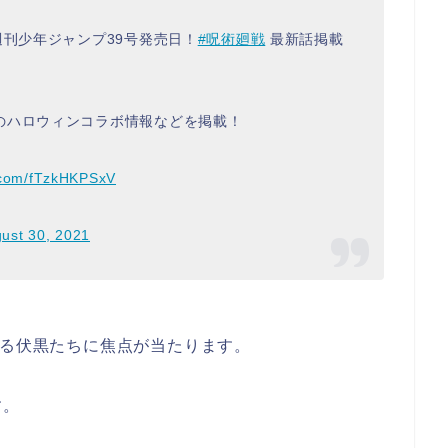
週刊少年ジャンプ39号発売日！
#呪術廻戦
最新話掲載
のハロウィンコラボ情報などを掲載！
r.com/fTzkHKPSxV
ust 30, 2021
いる伏黒たちに焦点が当たります。
す。