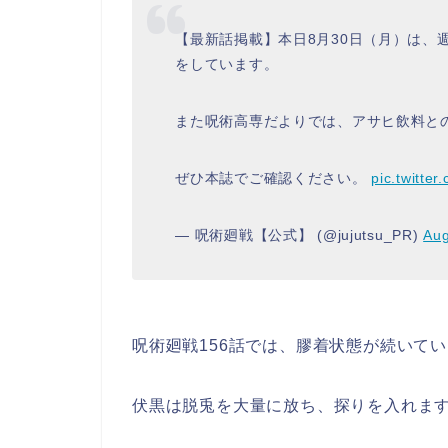
【最新話掲載】本日8月30日（月）は、
をしています。
また呪術高専だよりでは、アサヒ飲料と
ぜひ本誌でご確認ください。
pic.twitte
— 呪術廻戦【公式】 (@jujutsu_PR)
Aug
呪術廻戦156話では、膠着状態が続いて
伏黒は脱兎を大量に放ち、探りを入れま