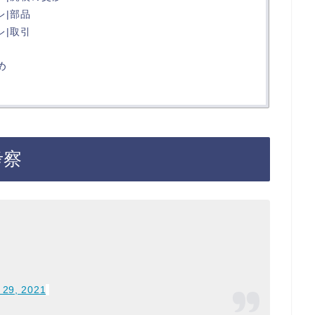
レ|部品
レ|取引
め
考察
 29, 2021