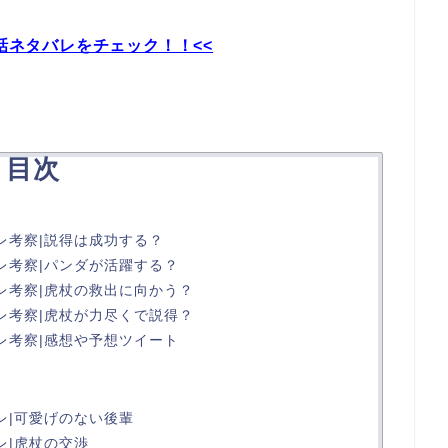
話ネタバレをチェック！！<<
目次
レ考察|説得は成功する？
レ考察|パンダが活躍する？
レ考察|虎杖の救出に向かう？
レ考察|虎杖が力尽くで説得？
レ考察|感想や予想ツイート
レ|可愛げのない後輩
レ|虎杖の交渉