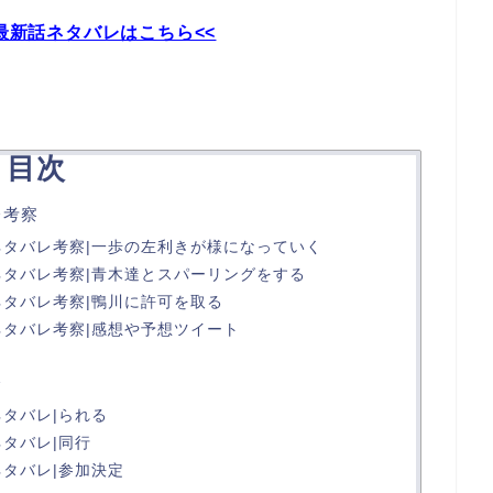
最新話ネタバレはこちら<<
目次
レ考察
話ネタバレ考察|一歩の左利きが様になっていく
ネタバレ考察|青木達とスパーリングをする
ネタバレ考察|鴨川に許可を取る
ネタバレ考察|感想や予想ツイート
レ
ネタバレ|られる
ネタバレ|同行
ネタバレ|参加決定