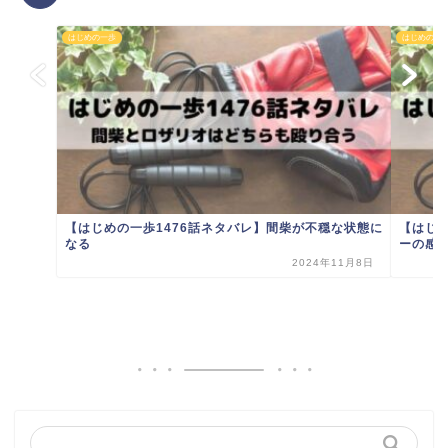
はじめの一歩
はじめの一
【はじめの一歩1476話ネタバレ】間柴が不穏な状態に
【はじ
なる
ーの感
2024年11月8日