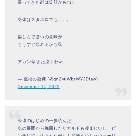
帰ってきた顔は笑顔かもね✨
身体はズタボロでも。。。
楽しんで勝つの意味が
もうすぐ観れるかも💦
アカン😭また泣くわw
— 至福の微糖 (@qn2VuWbsWY3Dfaw)
December 14, 2022
今週のはじめの一歩読んだ
あの展開から挽回したリカルドも凄まじいし、ピ
ンチに追い込まれながらも窮地を脱したウォーリ