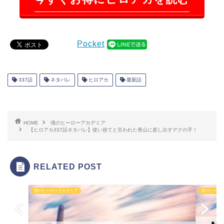
Pocket
337話
ネタバレ
ヒロアカ
最新話
HOME
僕のヒーローアカデミア
【ヒロアカ337話ネタバレ】使い捨てと言われた青山に差し出すデクの手！
RELATED POST
僕のヒーローアカデミア
僕のヒーロ