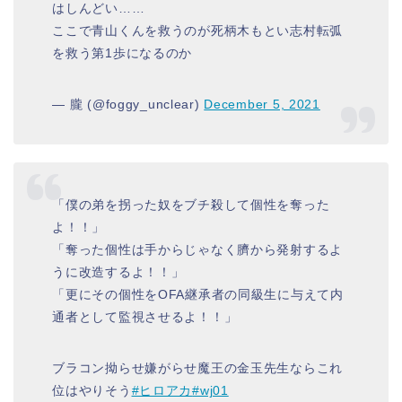
はしんどい……
ここで青山くんを救うのが死柄木もとい志村転弧
を救う第1歩になるのか
— 朧 (@foggy_unclear)
December 5, 2021
「僕の弟を拐った奴をブチ殺して個性を奪った
よ！！」
「奪った個性は手からじゃなく臍から発射するよ
うに改造するよ！！」
「更にその個性をOFA継承者の同級生に与えて内
通者として監視させるよ！！」
ブラコン拗らせ嫌がらせ魔王の金玉先生ならこれ
位はやりそう
#ヒロアカ
#wj01