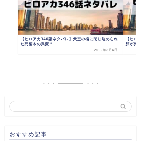
【ヒロアカ346話ネタバレ】天空の棺に閉じ込められ
【ヒロ
た死柄木の異変？
顔が判
2022年3月6日
おすすめ記事