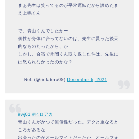
まぁ先生は笑ってるのが平常運転だから諦めたま
え上鳴くん
で、青山くんでしたかー
個性が身体に合ってないのは、先生に貰った後天
的なものだったから、か
しかし、合宿で常闇くん取り返した件は、先生に
は怒られなかったのかな？
— ReL (@rielatora09)
December 5, 2021
#wj01
#ヒロアカ
青山くんがかつて無個性だった。デクと重なると
ころがあるな…
出会ったのがオールマイトだったか、オールフォ