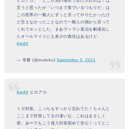
ヒロアカ。「どこか別の場所で受け入れれば」は
言うと思ったが「いつまで客でいるつもりだ」は
この世界の一般人にずっと言ってやりたかったけ
ど言えなかったことなので一般人の側から言って
くれてホッとした。まあヴィラン退治を劇場化し
たオールマイトにも多少の責任はあるけど。
#wj40
— 常磐 (@mukoku)
September 5, 2021
#wj40
ヒロアカ
トガ対策。こっちもすっかり忘れてた！ちゃんと
ここまで対策してるの凄いな…これはまさしく
砦。あ〜でもこう侵入対策固めて安心！ってとこ