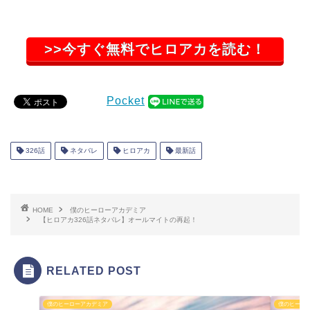
>>今すぐ無料でヒロアカを読む！
Pocket
326話
ネタバレ
ヒロアカ
最新話
HOME
僕のヒーローアカデミア
【ヒロアカ326話ネタバレ】オールマイトの再起！
RELATED POST
僕のヒーローアカデミア
僕のヒーロ