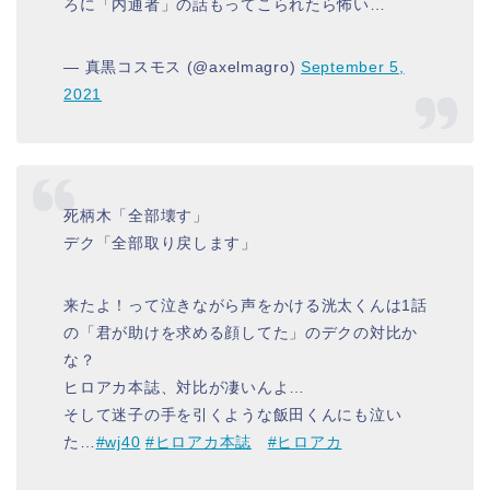
ろに「内通者」の話もってこられたら怖い…
— 真黒コスモス (@axelmagro)
September 5,
2021
死柄木「全部壊す」
デク「全部取り戻します」
来たよ！って泣きながら声をかける洸太くんは1話
の「君が助けを求める顔してた」のデクの対比か
な？
ヒロアカ本誌、対比が凄いんよ…
そして迷子の手を引くような飯田くんにも泣い
た…
#wj40
#ヒロアカ本誌
#ヒロアカ