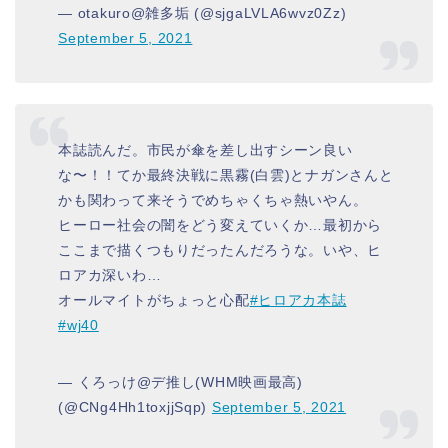
— otakuro@雑多垢 (@sjgaLVLA6wvz0Zz)
September 5, 2021
本誌読んだ。市民が傘を差し出すシーン良い
な〜！！てか最終決戦に黒霧(白雲)とナガンさんと
かも関わって来そうでめちゃくちゃ熱いやん。
ヒーロー社会の闇をどう変えていくか…最初から
ここまで描くつもりだったんだろうな。いや、ヒ
ロアカ深いわ…
オールマイトがちょっと心配
#ヒロアカ本誌
#wj40
— くろっけ@デ推し(WHM映画最高)
(@CNg4Hh1toxjjSqp)
September 5, 2021