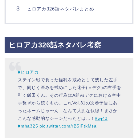
ヒロアカ326話ネタバレまとめ
ヒロアカ326話ネタバレ考察
#ヒロアカ
ステイン戦で負った怪我を戒めとして残した左手
で、同じく歪みを戒めにした迷子(＝デク)の右手を
引く飯田くん。その行為はA組vsデクにおける空中
手繋ぎから続くもの。これVol.31の次巻予告にあ
ったネームじゃ〜ん！なんて大胆な伏線！まさか
こんな感動的なシーンだったとは…！
#wj40
#mha325
pic.twitter.com/rB5IFtkMsa