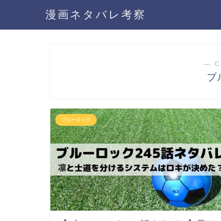
漫画ネタバレ考察
― C
ブ
ブルーロック