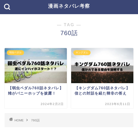
漫画ネタバレ考察
― TAG ―
760話
弱虫ペダル
キングダム
【弱虫ペダル760話ネタバレ】
【キングダム760話ネタバレ】
雉がバニーホップを披露！
信との対話を経た韓非の答え
2024年2月2日
2023年6月11日
HOME
760話