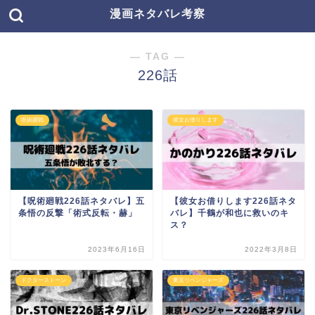
漫画ネタバレ考察
― TAG ―
226話
呪術廻戦
彼女お借りします
【呪術廻戦226話ネタバレ】五
【彼女お借りします226話ネタ
条悟の反撃「術式反転・赫」
バレ】千鶴が和也に救いのキ
ス？
2023年6月16日
2022年3月8日
ドクターストーン
東京リベンジャーズ