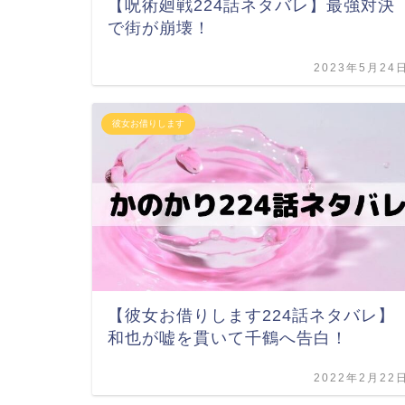
【呪術廻戦224話ネタバレ】最強対決
で街が崩壊！
2023年5月24
彼女お借りします
【彼女お借りします224話ネタバレ】
和也が嘘を貫いて千鶴へ告白！
2022年2月22