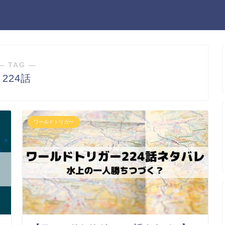
― TAG ―
224話
ワールドトリガー