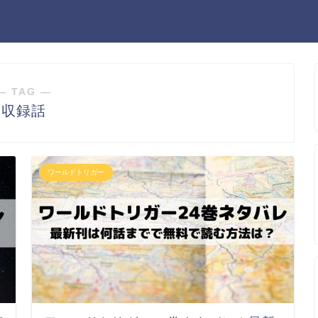
― TAG ―
収録話
ワールドトリガー