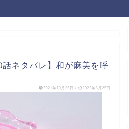
10話ネタバレ】和が麻美を呼
2021年10月26日
/
2022年6月25日