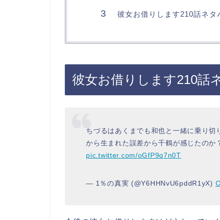
彼女お借りします210話ネタ
彼女お借りします210話
ちづるはあくまでも和也と一緒に乗り切
から生まれた誤差から千鶴が感じたのか
pic.twitter.com/oGfP9q7n0T
— 1％の真実 (@Y6HHNvU6pddR1yX)
O