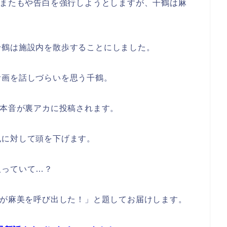
またもや告白を強行しようとしますが、千鶴は麻
。
千鶴は施設内を散歩することにしました。
計画を話しづらいを思う千鶴。
い本音が裏アカに投稿されます。
也に対して頭を下げます。
取っていて…？
和が麻美を呼び出した！」と題してお届けします。