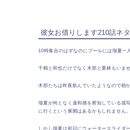
彼女お借りします210話ネ
10時集合のはずなのにプールには瑠夏一
千鶴と和也だけでなく木部と栗林もいま
木部たちは昨夜飲んでいたようなので朝
瑠夏が何となく違和感を察知している描
に行くという展開はあるかもしれません
しかし瑠夏は初日にウォータースライダ