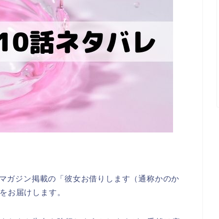
少年マガジン掲載の「彼女お借りします（通称かのか
報をお届けします。