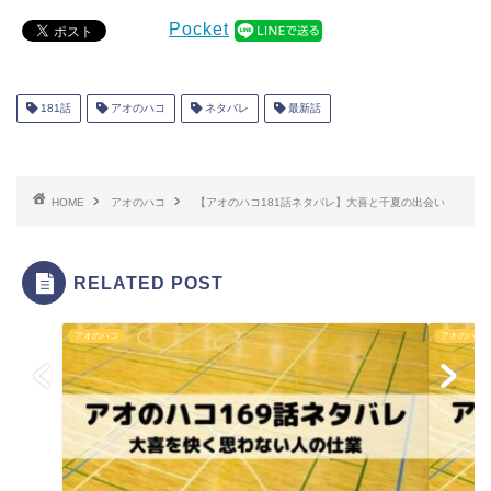
Pocket
181話
アオのハコ
ネタバレ
最新話
HOME
アオのハコ
【アオのハコ181話ネタバレ】大喜と千夏の出会い
RELATED POST
アオのハコ
アオのハコ