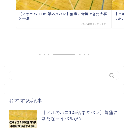
【アオのハコ169話ネタバレ】無事に合流できた大喜
【アオ
と千夏
したい
2024年10月21日
おすすめ記事
【アオのハコ135話ネタバレ】菖蒲に
新たなライバルが？