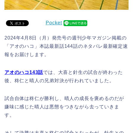
Pocket
2024年4月8日（月）発売号の週刊少年マガジン掲載の
「アオのハコ」本誌最新話144話のネタバレ最新確定速
報をお届けします。
アオのハコ143話
では、大喜と針生の試合が終わった
後、柊仁と晴人の兄弟対決が行われていました。
試合自体は柊仁が勝利し、晴人の成長を褒めるのだが
嫌味に感じた晴人は悪態をつきながら去っていきま
す。
そして決勝は大喜と柊仁の試合となったが、針生との