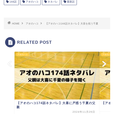
144話
アオのハコ
ネタバレ
最新話
HOME
アオのハコ
【アオのハコ144話ネタバレ】大喜を祝う千夏
RELATED POST
アオのハコ
アオのハコ
【アオのハコ174話ネタバレ】大喜に戸惑う千夏の父
【アオ
親
2024年11月26日